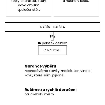
teplý charakter, který
a nechá v sobě...
dává chvílím
společenské...
NAČÍST DALŠÍ 4
S
1
2
t
O
r
16
položek celkem
v
á
NAHORU
l
n
k
á
o
d
v
a
Garance výběru
á
Neprodáváme stovky značek. Jen víno a
c
n
kávu, které sami pijeme.
í
í
p
r
Ručíme za rychlé doručení
v
na jakékoliv místo
k
y