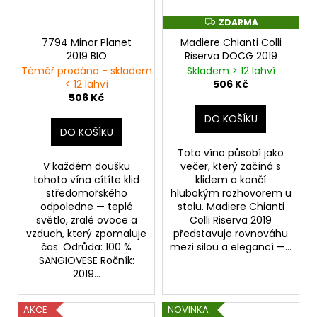
ZDARMA
Z
D
7794 Minor Planet
Madiere Chianti Colli
A
R
2019 BIO
Riserva DOCG 2019
M
Téměř prodáno - skladem
Skladem > 12 lahví
A
< 12 lahví
506 Kč
506 Kč
DO KOŠÍKU
DO KOŠÍKU
Toto víno působí jako
V každém doušku
večer, který začíná s
tohoto vína cítíte klid
klidem a končí
středomořského
hlubokým rozhovorem u
odpoledne — teplé
stolu. Madiere Chianti
světlo, zralé ovoce a
Colli Riserva 2019
vzduch, který zpomaluje
představuje rovnováhu
čas. Odrůda: 100 %
mezi silou a elegancí —...
SANGIOVESE Ročník:
2019...
AKCE
NOVINKA