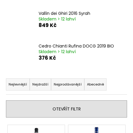
č
u
j
Vallìn dei Ghiri 2016 Syrah
Skladem > 12 lahví
e
849 Kč
m
e
Cedro Chianti Rufina DOCG 2019 BIO
FORTE
Skladem > 12 lahví
376 Kč
9,90
Kč
Ř
a
Nejlevnější
Nejdražší
Nejprodávanější
Abecedně
z
e
n
OTEVŘÍT FILTR
í
p
V
r