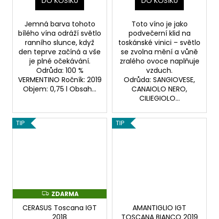
DO KOŠÍKU
DO KOŠÍKU
Jemná barva tohoto
Toto víno je jako
bílého vína odráží světlo
podvečerní klid na
ranního slunce, když
toskánské vinici – světlo
den teprve začíná a vše
se zvolna mění a vůně
je plné očekávání.
zralého ovoce naplňuje
Odrůda: 100 %
vzduch.
VERMENTINO Ročník: 2019
Odrůda: SANGIOVESE,
Objem: 0,75 l Obsah...
CANAIOLO NERO,
CILIEGIOLO...
TIP
TIP
ZDARMA
Z
D
CERASUS Toscana IGT
AMANTIGLIO IGT
A
R
2018
TOSCANA BIANCO 2019