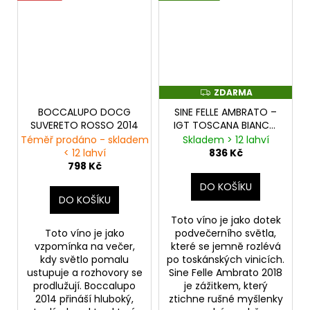
ZDARMA
Z
D
BOCCALUPO DOCG
SINE FELLE AMBRATO –
A
R
SUVERETO ROSSO 2014
IGT TOSCANA BIANCO
M
– 2018 BIODYNAMIC
Téměř prodáno - skladem
Skladem > 12 lahví
A
< 12 lahví
836 Kč
798 Kč
DO KOŠÍKU
DO KOŠÍKU
Toto víno je jako dotek
Toto víno je jako
podvečerního světla,
vzpomínka na večer,
které se jemně rozlévá
kdy světlo pomalu
po toskánských vinicích.
ustupuje a rozhovory se
Sine Felle Ambrato 2018
prodlužují. Boccalupo
je zážitkem, který
2014 přináší hluboký,
ztichne rušné myšlenky