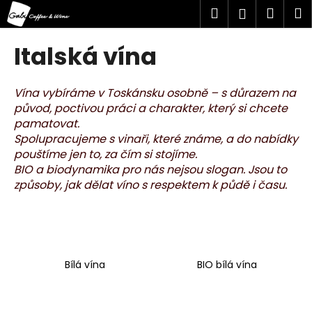
K
Přejít
Hledat
Náku
M
Přihlášen
na
o
obsah
Zpět
Zpět
košík
š
Italská vína
í
C
k
o
Vína vybíráme v Toskánsku osobně – s důrazem na
původ, poctivou práci a charakter, který si chcete
p
pamatovat.
o
Spolupracujeme s vinaři, které známe, a do nabídky
t
pouštíme jen to, za čím si stojíme.
ř
BIO a biodynamika pro nás nejsou slogan. Jsou to
e
způsoby, jak dělat víno s respektem k půdě i času.
b
u
j
e
Bílá vína
BIO bílá vína
t
e
n