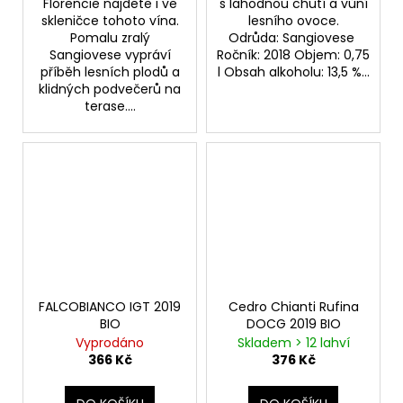
Florencie najdete i ve
s lahodnou chutí a vůní
skleničce tohoto vína.
lesního ovoce.
Pomalu zralý
Odrůda: Sangiovese
Sangiovese vypráví
Ročník: 2018 Objem: 0,75
příběh lesních plodů a
l Obsah alkoholu: 13,5 %...
klidných podvečerů na
terase....
FALCOBIANCO IGT 2019
Cedro Chianti Rufina
BIO
DOCG 2019 BIO
Vyprodáno
Skladem > 12 lahví
366 Kč
376 Kč