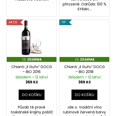
přirozeně. Odrůda: 100 %
SYRAH....
AKCE
TIP
ZDARMA
ZDARMA
Z
Z
D
D
Chianti „il Gufo“ DOCG
Chianti „il Gufo“ DOCG
A
A
R
R
– BIO 2016
– BIO 2018
M
M
Skladem > 12 lahví
Skladem > 12 lahví
A
A
365 Kč
365 Kč
DO KOŠÍKU
DO KOŠÍKU
Půvab té pravé
Jde o tradiční víno
toskánské krajiny poblíž
rubínově červená barvy