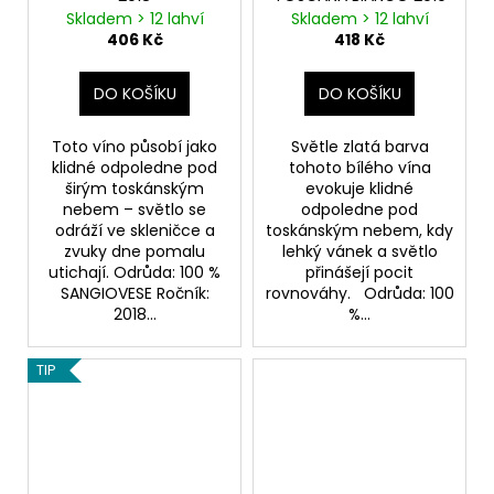
M
Skladem > 12 lahví
Skladem > 12 lahví
A
406 Kč
418 Kč
DO KOŠÍKU
DO KOŠÍKU
Toto víno působí jako
Světle zlatá barva
klidné odpoledne pod
tohoto bílého vína
širým toskánským
evokuje klidné
nebem – světlo se
odpoledne pod
odráží ve skleničce a
toskánským nebem, kdy
zvuky dne pomalu
lehký vánek a světlo
utichají. Odrůda: 100 %
přinášejí pocit
SANGIOVESE Ročník:
rovnováhy. Odrůda: 100
2018...
%...
TIP