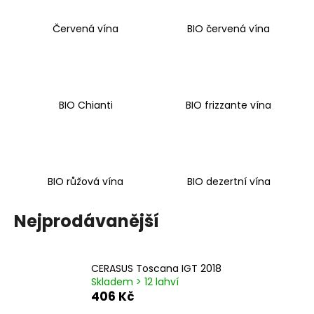
a
Červená vína
BIO červená vína
j
í
t
?
BIO Chianti
BIO frizzante vína
HLEDAT
BIO růžová vína
BIO dezertní vína
Nejprodávanější
D
o
p
o
CERASUS Toscana IGT 2018
Skladem > 12 lahví
r
406 Kč
u