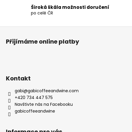
v
Široká škála možnosti doručení
ý
po celé ČR
p
i
Z
s
u
á
Přijímáme online platby
p
a
t
í
Kontakt
gabi
@
gabicoffeeandwine.com
+420 734 447 575
Navštivte nás na Facebooku
gabicoffeeandwine
Informace pro vás