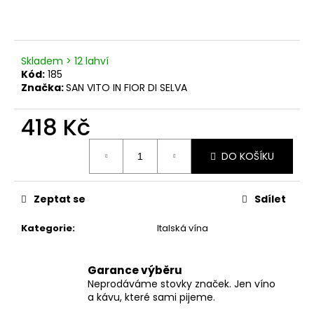
č
u
j
e
m
Skladem > 12 lahví
Kód:
185
e
Značka:
SAN VITO IN FIOR DI SELVA
418 Kč
VINSANTO
DEL
CHIANTI
Měrná
RUFINA
DO KOŠÍKU
cena:
DOC
BIO
1
Zeptat se
Sdílet
079
Kč
Kategorie
:
Italská vína
Garance výběru
Neprodáváme stovky značek. Jen víno
a kávu, které sami pijeme.