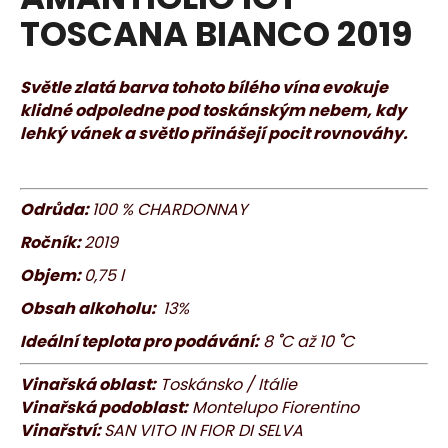
je
a
TOSCANA BIANCO 2019
0,0
z
j
5
í
hvězdiček.
Světle zlatá barva tohoto bílého vína evokuje
t
klidné odpoledne pod toskánským nebem, kdy
?
lehký vánek a světlo přinášejí pocit rovnováhy.
Odrůda:
100 % CHARDONNAY
HLEDAT
Ročník:
2019
Objem:
0,75 l
Obsah alkoholu:
13%
D
o
Ideální teplota pro podávání:
8
˚
C až 10
˚
C
p
o
Vinařská oblast:
Toskánsko / Itálie
r
Vinařská podoblast:
Montelupo Fiorentino
u
Vinařství:
SAN VITO IN FIOR DI SELVA