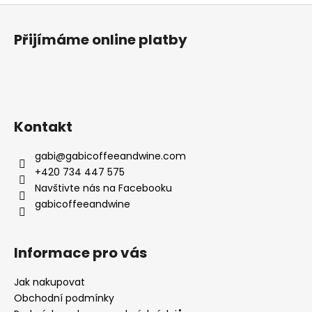
Z
á
Přijímáme online platby
p
a
t
í
Kontakt
gabi
@
gabicoffeeandwine.com
+420 734 447 575
Navštivte nás na Facebooku
gabicoffeeandwine
Informace pro vás
Jak nakupovat
Obchodní podmínky