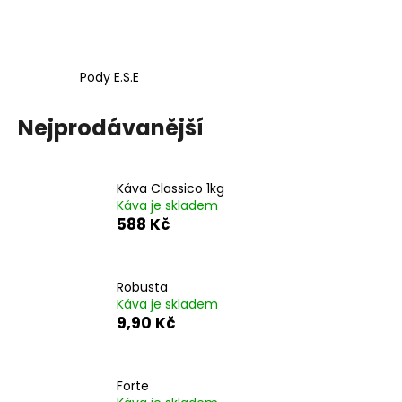
a
j
í
Pody E.S.E
t
?
Nejprodávanější
Káva Classico 1kg
Káva je skladem
HLEDAT
588 Kč
D
Robusta
o
Káva je skladem
9,90 Kč
p
o
r
u
Forte