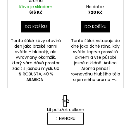
Aroma
d
Káva je skladem
Na dotaz
u
616 Kč
720 Kč
k
t
DO KOŠÍKU
DO KOŠÍKU
ů
Tento šálek kávy otevírá
Tento šálek vstupuje do
den jako brzské ranní
dne jako tiché ráno, kdy
světlo – hluboký, ale
světlo teprve prosvítá
vyrovnaný okamžik,
oknem a vše působí
který vám dává prostor
jasně a klidně. Antico
začít s jasnou myslí. 60
Aroma přináší
% ROBUSTA, 40 %
rovnováhu hlubšího těla
ARABICA
a jemného aroma —...
S
1
2
t
r
14
položek celkem
O
á
v
NAHORU
n
l
k