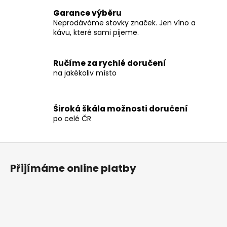
o
á
v
d
Garance výběru
á
a
Neprodáváme stovky značek. Jen víno a
n
kávu, které sami pijeme.
c
í
í
p
Ručíme za rychlé doručení
r
na jakékoliv místo
v
k
y
Široká škála možnosti doručení
v
po celé ČR
ý
p
i
Z
s
á
Přijímáme online platby
u
p
a
t
í