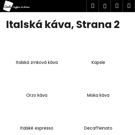
K
Přejít
Hledat
Náku
M
Přihlášen
na
o
obsah
Zpět
Zpět
košík
š
Italská káva
, Strana 2
í
C
k
o
p
o
Italská zrnková káva
Kapsle
t
ř
e
b
u
Orzo káva
Moka káva
j
e
t
e
Italské espresso
Decaffeinato
n